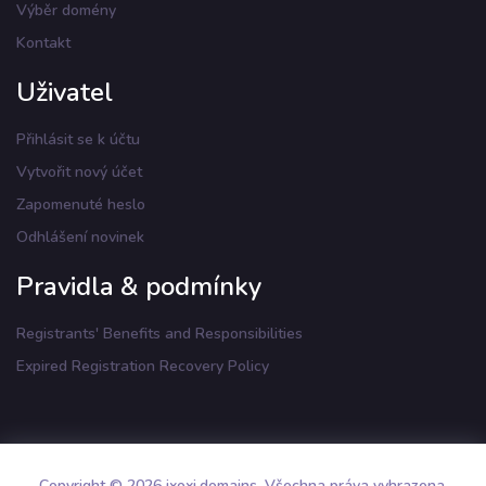
Výběr domény
Kontakt
Uživatel
Přihlásit se k účtu
Vytvořit nový účet
Zapomenuté heslo
Odhlášení novinek
Pravidla & podmínky
Registrants' Benefits and Responsibilities
Expired Registration Recovery Policy
Copyright © 2026 ixoxi.domains. Všechna práva vyhrazena.